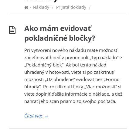
/
Náklady
/
Prijaté doklady
/
Ako mám evidovať
pokladničné bločky?
Pri vytvorení nového nákladu máte možnosť
zadefinovať hneď v prvom poli „Typ nákladu“ >
„Pokladničný blok“. Ak bol tento náklad
uhradený v hotovosti, viete si po zaškrtnutí
možnosti „Už uhradené“ evidovať tiež „Formu
úhrady“. Po rozkliknutí linky „Viac možností“ si
viete doplniť ďalšie informácie o náklade, a tiež
nahrať jeho scan priamo zo svojho počítača.
Čítať viac
→