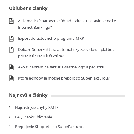
Obľúbené články
Automatické párovanie úhrad – ako si nastavím email v
Internet Bankingu?
Export do účtovného programu MRP
Dokáže SuperFaktúra automaticky zaevidovať platbu a
priradiť úhradu k faktúre?
Ako si nahrám na faktúru vlastné logo a pečiatku?
Ktoré e-shopy je možné prepojiť so SuperFaktúrou?
Najnovšie články
Najčastejšie chyby SMTP
FAQ: Zaokrúhľovanie
Prepojenie Shoptetu so SuperFaktúrou