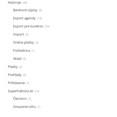
Nástroje
34
Bankové výpisy
3
Export agendy
13
Export pre kuriérov
10
Import
3
Online platby
3
Pokladnica
1
Sklad
3
Platby
2
Prehľady
3
Prihlásenie
1
SuperFaktúra.sk
12
Členstvo
7
Zmazanie účtu
1