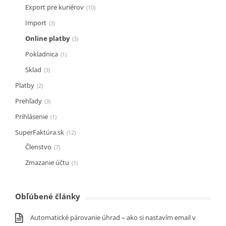
Export pre kuriérov
10
Import
3
Online platby
3
Pokladnica
1
Sklad
3
Platby
2
Prehľady
3
Prihlásenie
1
SuperFaktúra.sk
12
Členstvo
7
Zmazanie účtu
1
Obľúbené články
Automatické párovanie úhrad – ako si nastavím email v