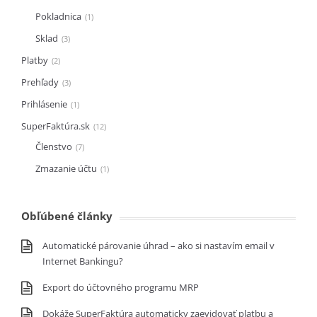
Pokladnica
1
Sklad
3
Platby
2
Prehľady
3
Prihlásenie
1
SuperFaktúra.sk
12
Členstvo
7
Zmazanie účtu
1
Obľúbené články
Automatické párovanie úhrad – ako si nastavím email v
Internet Bankingu?
Export do účtovného programu MRP
Dokáže SuperFaktúra automaticky zaevidovať platbu a