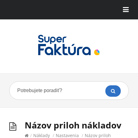
Názov priloh nákladov
/
Náklady
/
Nastavenia
/
Názov priloh