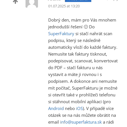
01.07.2025 at 13:20
Dobrý den, mám pro Vás mnohem
jednodušší řešení 🙂 Do
SuperFaktury
si stačí nahrát scan
podpisu, který se následně
automaticky vloží do každé faktury.
Nemusíte tak faktury tisknout,
podepisovat, scanovat, konvertovat
do PDF – stačí fakturu u nás
vystavit a máte ji rovnou i s
podpisem. A dokonce ani nemusíte
mít počítač, SuperFakturu je možné
si otevřít také v prohlížeči telefonu
si stáhnout mobilní aplikaci (pro
Android
nebo
iOS
). V případě více
otázek se na nás můžete obrátit na
email
info@superfaktura.sk
a rádi