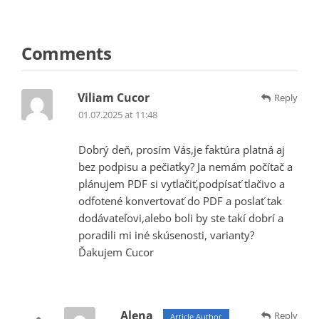
Comments
Viliam Cucor
Reply
01.07.2025 at 11:48
Dobrý deň, prosím Vás,je faktúra platná aj
bez podpisu a pečiatky? Ja nemám počítač a
plánujem PDF si vytlačiť,podpísať tlačivo a
odfotené konvertovať do PDF a poslať tak
dodávateľovi,alebo boli by ste takí dobrí a
poradili mi iné skúsenosti, varianty?
Ďakujem Cucor
Alena
Reply
Article Author