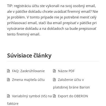
TIP: registráciu účtu ste vykonali na svoj osobný email,
ale v pätičke dokladu chcete uvádzať firemný email? Nie
je problém. V tomto prípade nie je potrebné meniť celý
prihlasovací email, stačí iba email prepísať v pätičke pri
vytváranie dokladu a na dokladoch sa bude prepisovať
tento firemný email.
Súvisiace články
FAQ: Zaokrúhľovanie
Názov PDF
Zmena majiteľa účtu
Založenie účtu v
platobnej bráne Barion
Variabilný symbol (VS) na
Export do OBERON
faktúre