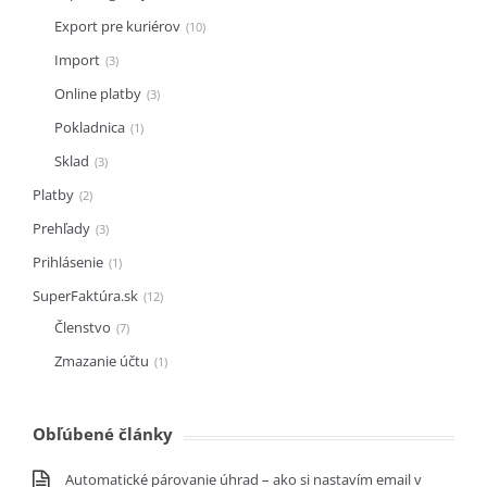
Export pre kuriérov
10
Import
3
Online platby
3
Pokladnica
1
Sklad
3
Platby
2
Prehľady
3
Prihlásenie
1
SuperFaktúra.sk
12
Členstvo
7
Zmazanie účtu
1
Obľúbené články
Automatické párovanie úhrad – ako si nastavím email v