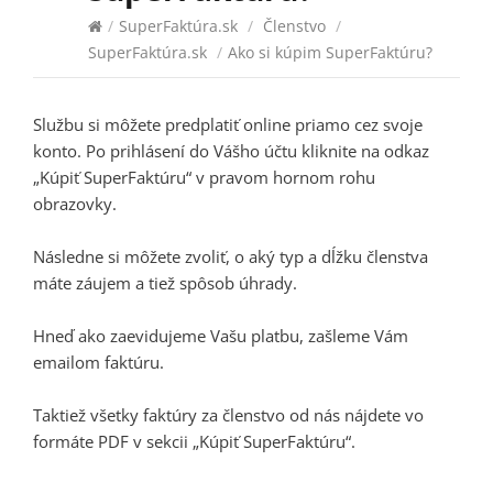
/
SuperFaktúra.sk
/
Členstvo
/
SuperFaktúra.sk
/
Ako si kúpim SuperFaktúru?
Službu si môžete predplatiť online priamo cez svoje
konto. Po prihlásení do Vášho účtu kliknite na odkaz
„Kúpiť SuperFaktúru“ v pravom hornom rohu
obrazovky.
Následne si môžete zvoliť, o aký typ a dĺžku členstva
máte záujem a tiež spôsob úhrady.
Hneď ako zaevidujeme Vašu platbu, zašleme Vám
emailom faktúru.
Taktiež všetky faktúry za členstvo od nás nájdete vo
formáte PDF v sekcii „Kúpiť SuperFaktúru“.