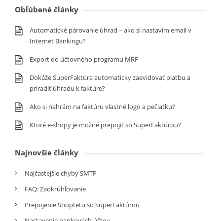
Obľúbené články
Automatické párovanie úhrad – ako si nastavím email v
Internet Bankingu?
Export do účtovného programu MRP
Dokáže SuperFaktúra automaticky zaevidovať platbu a
priradiť úhradu k faktúre?
Ako si nahrám na faktúru vlastné logo a pečiatku?
Ktoré e-shopy je možné prepojiť so SuperFaktúrou?
Najnovšie články
Najčastejšie chyby SMTP
FAQ: Zaokrúhľovanie
Prepojenie Shoptetu so SuperFaktúrou
Nastavenie bankových účtov