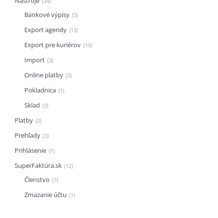
Nástroje
34
Bankové výpisy
3
Export agendy
13
Export pre kuriérov
10
Import
3
Online platby
3
Pokladnica
1
Sklad
3
Platby
2
Prehľady
3
Prihlásenie
1
SuperFaktúra.sk
12
Členstvo
7
Zmazanie účtu
1