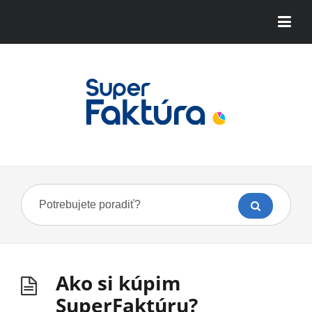
Ako si kúpim
SuperFaktúru?