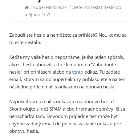
/
SuperFaktúra.sk
/
Viete mi zaslať heslo do
môjho účtu?
Zabudli ste heslo a nemôžete sa prihlásiť? No.. komu sa
to ešte nestalo.
Keďže my vaše heslo nepoznáme, je iba jeden spôsob,
ako si heslo obnoviť, a to kliknutím na “Zabudnuté
heslo” pri prihlásení alebo na
tento
odkaz. Tu zadáte
email, ktorým sa do SuperFaktúry prihlasujete a na ten
následne príde email s odkazom na obnovu hesla.
Neprišiel vám email s odkazom na obnovu hesla?
Skontrolujte si tiež SPAM alebo hromadné správy, či sa
nenachádza tam. Dôvodom prípadne tiež môže byť
chybne zadaný email do poľa na zaslanie odkazu pre
obnovu hesla.