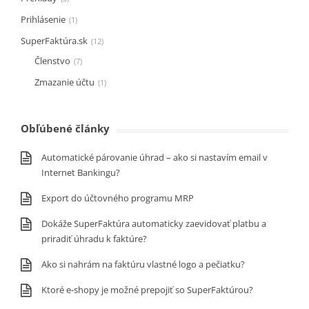
Prihlásenie
1
SuperFaktúra.sk
12
Členstvo
7
Zmazanie účtu
1
Obľúbené články
Automatické párovanie úhrad – ako si nastavím email v
Internet Bankingu?
Export do účtovného programu MRP
Dokáže SuperFaktúra automaticky zaevidovať platbu a
priradiť úhradu k faktúre?
Ako si nahrám na faktúru vlastné logo a pečiatku?
Ktoré e-shopy je možné prepojiť so SuperFaktúrou?